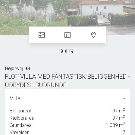
SOLGT
Højdevej 9B
FLOT VILLA MED FANTASTISK BELIGGENHED -
UDBYDES I BUDRUNDE!
...
Villa
-
Sælges som renoveringsprojekt eller helårsgrund, med evt. medfølgende
byggeprojekt.
2
Boligareal
197
m
2
Kælderareal
97
m
BUDRUNDEN ER AFSLUTTET OG DET ER DERFOR IKKE
2
Grundareal
1.089
m
LÆNGERE MULIGT AT BOOKE FREMVISNINGER.
Værelser
7