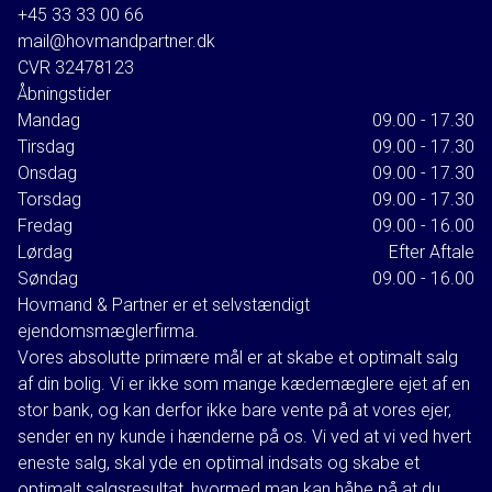
forhold omkring opstigende fugt i kælderen som er beskrevet i rapporterne.
+45 33 33 00 66
Tilbuddet lyder på: Kr.
2.323.562,50
mail@hovmandpartner.dk
CVR
32478123
Sælgers forsikringsselskab har for hoveddelen afvist, at der er tale om så
Åbningstider
alvorlige fejl og mangler, at de vil bekoste en udbedring af de omhandlede
Mandag
09.00 - 17.30
Tirsdag
09.00 - 17.30
bygningsdele.
Onsdag
09.00 - 17.30
Sælger valgte på baggrund af de foretagne undersøgelser, at få udarbejdet
Torsdag
09.00 - 17.30
arkitekttegninger samt at ansøge om opførelsen af et helt nyt hus i 2 plan på
Fredag
09.00 - 16.00
283 m2 + 30 m2 kælder.
Lørdag
Efter Aftale
Der blev givet byggetilladelse til opførelsen af den nye villa ultimo maj 2024.
Søndag
09.00 - 16.00
Hovmand & Partner er et selvstændigt
Så derfor skal de kommende ejere groft sagt vælge mellem et af de følgende
ejendomsmæglerfirma.
3 scenarier:
Vores absolutte primære mål er at skabe et optimalt salg
af din bolig. Vi er ikke som mange kædemæglere ejet af en
• Vi er ikke bange for fugt eller skimmel, så vi overtager huset, som det er.
stor bank, og kan derfor ikke bare vente på at vores ejer,
• Vi vil købe huset som det står og vil med professionel hjælp fjerne og
sender en ny kunde i hænderne på os. Vi ved at vi ved hvert
udbedre de fejl og mangler, som har forårsaget den konstaterede fugt og
eneste salg, skal yde en optimal indsats og skabe et
skimmel.
optimalt salgsresultat, hvormed man kan håbe på at du