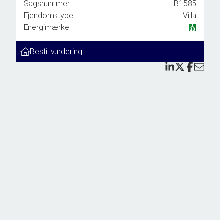
ere,
Sagsnummer
B1585
at
Ejendomstype
Villa
Energimærke
eget
Bestil vurdering
rum.
pe og
– men
 kan
skole
Et