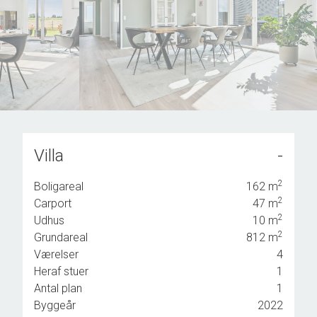
8
9
9
Villa
-
2
Boligareal
162
m
ker
2
Carport
47
m
2
Udhus
10
m
2
Grundareal
812
m
ktur
Værelser
4
n
Heraf stuer
1
ive
Antal plan
1
Byggeår
2022