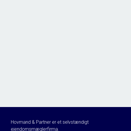
Hovmand & Partner er et selvstændigt
ejendomsmæglerfirma.