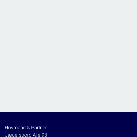
Hovmand & Partner
Jægersborg Alle 93