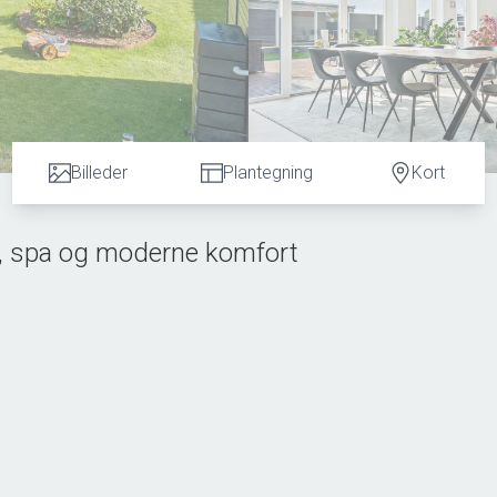
Billeder
Plantegning
Kort
gt, spa og moderne komfort
re enhed – æstetik, funktion og komfort smelter sammen i en
Nielsen. Her bor du i naturskønne omgivelser, omgivet af åbne mar
.
et. De lyse materialer, de rene linjer og den afbalancerede arkite
n fra HTH er både elegant og indbydende – et sted hvor hverdage
uespartier trækker lyset ind fra flere sider og lader naturen bl