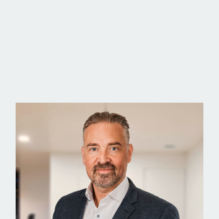
Stuen ligger i åben forbindelse med køkkenet og byder på lo
der fuldender oplevelsen af luksus og velvære. Herfra er de
nyde solnedgangen over markerne med et glas vin, mens af
Boligen rummer tre gode værelser og to stilrene badeværel
badeværelse og ligger adskilt fra børne- eller gæsteafdelinge
Komforten er tænkt ind i hver eneste detalje. Hele huset h
BWT-blødgøringsanlæg er energiforbruget lavt og driften yd
også teknisk intelligent og fremtidssikret.
Udelivet er mindst lige så indbydende som boligen selv. De
du nyde stilheden, mens spaen inviterer til afslapning året r
moderne bekvemmeligheder lige ved hånden.
Kornmarken er et nyere og harmonisk kvarter, hvor tryghed o
og daginstitutioner, og med kort vej til både Køge og motor
Kornmarken 13 er kort sagt et hjem for dig, der ønsker det 
sted, hvor hverdagen får et strejf af noget særligt.