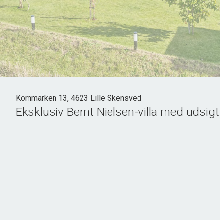
Kornmarken 13, 4623 Lille Skensved
Eksklusiv Bernt Nielsen-villa med udsi
På Kornmarken 13 venter et hjem, hvor alt går op i en høje
gennemført villa, opført i 2022 af kvalitetsbevidste Bernt 
og ro, men samtidig tæt på hverdagens bekvemmeligheder
Fra det øjeblik du træder ind, mærker du stemningen af kvalit
giver en eksklusiv og rolig atmosfære. Det centrale køkke
samles omkring madlavning, samtale og nærvær. De store vind
en integreret del af hjemmets indretning.