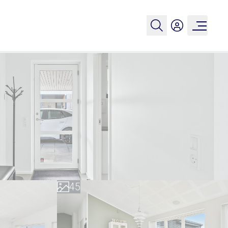
0
0
1
1
2
2
3
3
4
4
5
5
6
6
7
7
8