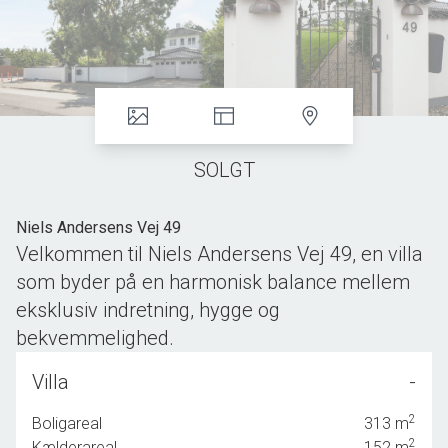
SOLGT
Niels Andersens Vej 49
Velkommen til Niels Andersens Vej 49, en villa
som byder på en harmonisk balance mellem
eksklusiv indretning, hygge og
bekvemmelighed.
...
Villa
-
En sjælden og smuk villa der har gennemgået en omfattende,
2
Boligareal
313
m
kompromisløs renovering og fremstår indbydende og indflytningsklar
2
Kælderareal
152
m