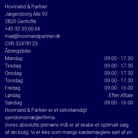
Hovmand & Partner
Aquadomo. Et snedkerbygget skab med en hvid marmorbordplade og
Jægersborg Alle 93
Dornbracht-armaturer supplerer dette rum, og underetagen byder også på et
2820
Gentofte
rummeligt vaskerum med rigelig tørreplads og opbevaringsmuligheder.
+45 33 33 00 66
mail@hovmandpartner.dk
Grunden som er rammet ind af en teglstensbelagt halvmur, er helt privat og
CVR
32478123
ugenert og byder på store skønne sydvestvendte solterrasser. Haven er
Åbningstider
letholdt og er kombination af de store terrasser, græsplæner, prydbuske og
Mandag
09.00 - 17.30
gavmilde frugttræer.
Tirsdag
09.00 - 17.30
Villaen er beliggende i det eftertragtede Hellerup-kvarter, og byder på
Onsdag
09.00 - 17.30
Torsdag
09.00 - 17.30
bekvem tilgang til gode indkøbsmuligheder, et væld af spisesteder og
Fredag
09.00 - 16.00
specialforretninger samt kulturelle oplevelser.
Lørdag
Efter Aftale
Uanset om du ønsker at nyde en afslappet eftermiddag ved kysten eller
Søndag
09.00 - 16.00
udforske de trendy butikker, har du alt inden for rækkevidde.
Hovmand & Partner er et selvstændigt
Fra adressen har man let adgang til offentlig transport, der forbinder dig til
ejendomsmæglerfirma.
byens puls, samtidig med at du kan trække dig tilbage til din private oase af
Vores absolutte primære mål er at skabe et optimalt salg
af din bolig. Vi er ikke som mange kædemæglere ejet af en
komfort.