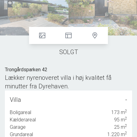
SOLGT
Trongårdsparken 42
Lækker nyrenoveret villa i høj kvalitet få
minutter fra Dyrehaven.
...
Villa
-
Med Dyrehaven og Ermelunden som naboer er beliggenheden i top for
2
Boligareal
173
m
denne lækre villa, som netop har gennemgået en omfattende renovering,
2
Kælderareal
95
m
hvor er ikke er gået på kompromis med hverken indretning eller
2
Garage
25
m
materialevalg, og hvor der er fundet en meget fin balance mellem det
2
Grundareal
1.220
m