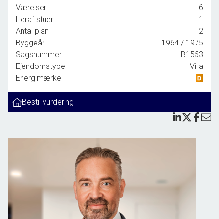
arkitektoniske udtryk fra 1960’erne hvor villaen blev opført, og de
Værelser
6
kvalitetsbevidste opgraderinger som de nuværende ejere har tilført huset.
Heraf stuer
1
Antal plan
2
Villaen som indeholder 268 etagemeter, byder på:
Byggeår
1964
/ 1975
Rummelig entré med god opbevaringsplads. Badeværelse med badekar,
Sagsnummer
B1553
terrazzogulv og gulvvarme.
Ejendomstype
Villa
Stor stue med skønt lysindfald fra de sydvestvendt vinduer og terrassedør,
Energimærke
samt masser af plads til både spiseafdeling og sofahygge. I direkte
forbindelse med stuen finder man det flotte snedkerlavede køkken med
Bestil vurdering
fingertappede skuffer i massivt egetræ og sort granit bordplade. Køkkenet er
flot forbundet med spiseområdet i stuen via den ligeledes snedkerlavede
egetræsreol som fungerer som en forlængelse af køkkenet. Fra køkkenet er
der udgang til en stor terrasse, hvor eftermiddags- og aftensolen kan nydes
sammen aftensmaden, når vejret tillader det.
Huset byder desuden på 3 gode børneværelser samt et
forældresoveværelse, med egen udgang til den store sydvendte terrasse i
haven. I forbindelse med villaens værelsesafdeling, ligger det store
badeværelse, som emmer af kvalitet. Her finder man igen snedkerlavede