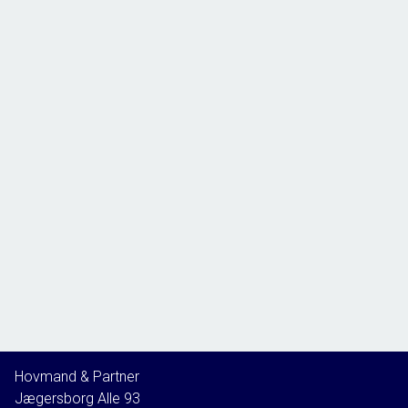
ønske sig. Dyrehaven med al dens pragt er få minutter væk, og det samme er
den hyggelige Ermelundslette. Vil man en tur til vandet og bade, så er det
klaret med blot 10 minutter på cykel.
Der er ligger både folkeskole, børnehave og Gymnasium inden for få
minutter og indkøb og shopping kan nemt klares i Lyngby, som har alt hvad
hjertet begærer!
Velkommen til Trongårdsparken 42 – kig forbi! ��
Hovmand & Partner
Jægersborg Alle 93