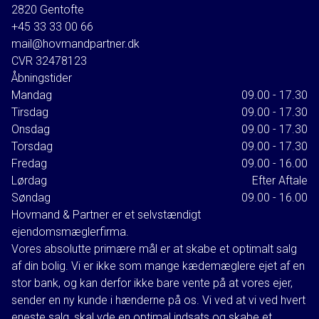
2820
Gentofte
+45 33 33 00 66
mail@hovmandpartner.dk
CVR
32478123
Åbningstider
Mandag
09.00 - 17.30
Tirsdag
09.00 - 17.30
Onsdag
09.00 - 17.30
Torsdag
09.00 - 17.30
Fredag
09.00 - 16.00
Lørdag
Efter Aftale
Søndag
09.00 - 16.00
Hovmand & Partner er et selvstændigt
ejendomsmæglerfirma.
Vores absolutte primære mål er at skabe et optimalt salg
af din bolig. Vi er ikke som mange kædemæglere ejet af en
stor bank, og kan derfor ikke bare vente på at vores ejer,
sender en ny kunde i hænderne på os. Vi ved at vi ved hvert
eneste salg, skal yde en optimal indsats og skabe et